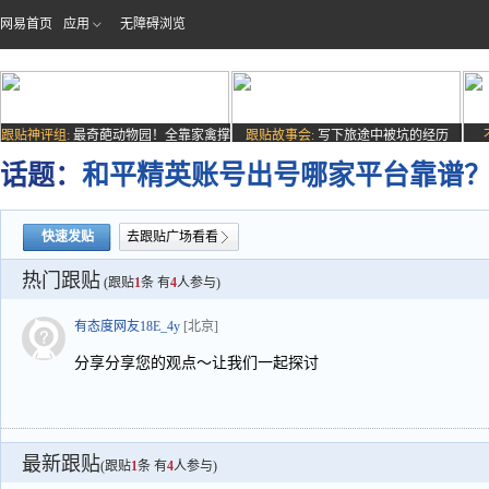
网易首页
应用
无障碍浏览
跟贴神评组:
最奇葩动物园！全靠家禽撑
跟贴故事会:
写下旅途中被坑的经历
场子
话题：
和平精英账号出号哪家平台靠谱？7
快速发贴
去跟贴广场看看
热门跟贴
(跟贴
1
条 有
4
人参与)
有态度网友18E_4y
[北京]
分享分享您的观点～让我们一起探讨
最新跟贴
(跟贴
1
条 有
4
人参与)