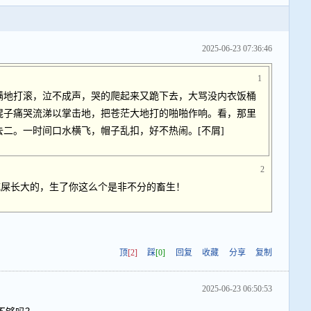
2025-06-23 07:36:46
1
满地打滚，泣不成声，哭的爬起来又跪下去，大骂没内衣饭桶
棍子痛哭流涕以掌击地，把苍茫大地打的啪啪作响。看，那里
二。一时间口水横飞，帽子乱扣，好不热闹。[不屑]
2
吃屎长大的，生了你这么个是非不分的畜生！
顶
[2]
踩
[0]
回复
收藏
分享
复制
2025-06-23 06:50:53