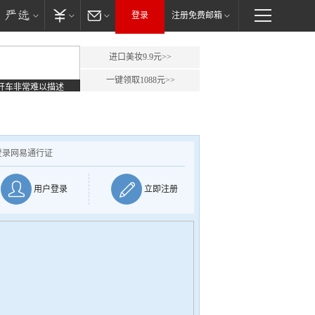
登录
注册免费邮箱
进口美妆9.9元>>
一键领取1088元>>
开车非常难以描述
登录网易通行证
用户登录
立即注册