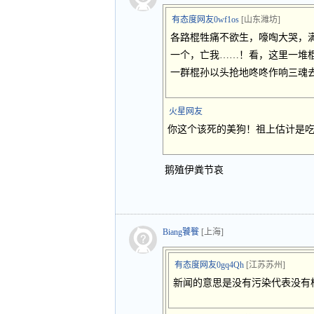
有态度网友0wf1os
[山东潍坊]
各路棍牲痛不欲生，嚎啕大哭，
一个，亡我……！看，这里一堆
一群棍孙以头抢地咚咚作响三魂去
火星网友
你这个该死的美狗！祖上估计是
鹅殖伊粪节哀
Biang饕餮
[上海]
有态度网友0gq4Qh
[江苏苏州]
新闻的意思是没有污染代表没有