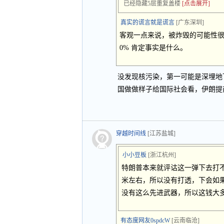
已经隐藏5层重复盖楼
[点击展开]
真实的谎言就是谎言
[广东深圳]
客观一点来说，被炸毁的可能性很
0% 肯定事实是什么。
没发现核污染，第一可能是深埋地
国做做样子给国际社会看，伊朗提
穿越时间线
[江苏盐城]
小小豆板
[浙江杭州]
特朗普本来就评诂这一弹下去打不
米左右，所以没有打透，下会如
没有这么先进武器，所以这钱大
有态度网友0spdcW
[云南临沧]