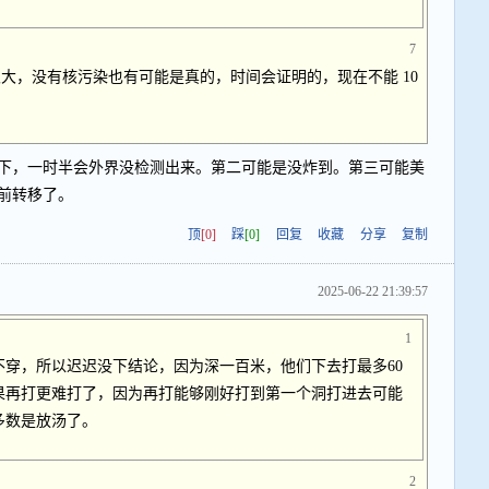
7
大，没有核污染也有可能是真的，时间会证明的，现在不能 10
下，一时半会外界没检测出来。第二可能是没炸到。第三可能美
前转移了。
顶
[0]
踩
[0]
回复
收藏
分享
复制
2025-06-22 21:39:57
1
穿，所以迟迟没下结论，因为深一百米，他们下去打最多60
果再打更难打了，因为再打能够刚好打到第一个洞打进去可能
多数是放汤了。
2