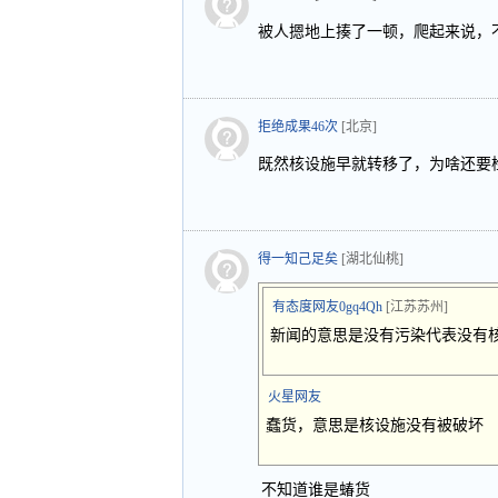
被人摁地上揍了一顿，爬起来说，
拒绝成果46次
[北京]
既然核设施早就转移了，为啥还要
得一知己足矣
[湖北仙桃]
有态度网友0gq4Qh
[江苏苏州]
新闻的意思是没有污染代表没有
火星网友
蠢货，意思是核设施没有被破坏
不知道谁是蝽货