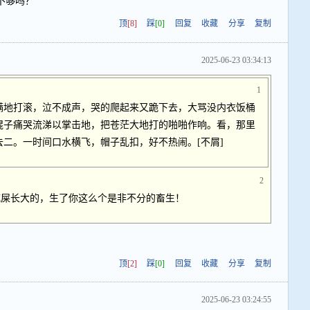
不够吗？
顶
[8]
踩
[0]
回复
收藏
分享
复制
2025-06-23 03:34:13
1
满地打滚，泣不成声，哭的爬起来又跪下去，大骂没内衣饭桶
棍子痛哭流涕以掌击地，把苍茫大地打的啪啪作响。看，那里
二。一时间口水横飞，帽子乱扣，好不热闹。[不屑]
2
吃屎长大的，生了你这么个是非不分的畜生！
顶
[2]
踩
[0]
回复
收藏
分享
复制
2025-06-23 03:24:55