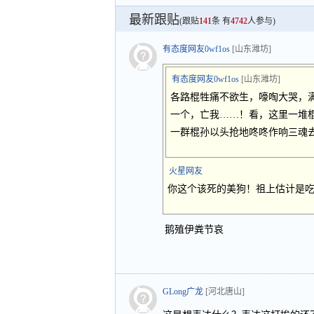
最新跟贴
(跟贴
141
条 有
4742
人参与)
有态度网友0wf1os
[山东潍坊]
有态度网友0wf1os
[山东潍坊]
各路棍牲痛不欲生，嚎啕大哭，
一个，亡我……！看，这里一堆
一群棍孙以头抢地咚咚作响三魂去
火星网友
你这个该死的美狗！祖上估计是
鹅殖伊粪节哀
GLong广龙
[河北唐山]