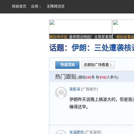
网易首页
应用
无障碍浏览
跟贴神评组:
最奇葩动物园！全靠家禽撑
跟贴故事会
场子
话题：
伊朗：三处遭袭核
快速发贴
去跟贴广场看看
热门跟贴
(跟贴
141
条 有
4742
人参与)
夜影深
[广西南宁]
伊朗昨天说晚上搞波大的，但是我
睡得还早。
东海肥鸡
[广东深圳]