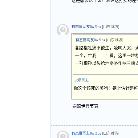
这是想表达什么？表达这打挨的还
有态度网友0wf1os
[山东潍坊]
有态度网友0wf1os
[山东潍坊]
各路棍牲痛不欲生，嚎啕大哭，
一个，亡我……！看，这里一堆
一群棍孙以头抢地咚咚作响三魂去
火星网友
你这个该死的美狗！祖上估计是
鹅殖伊粪节哀
有态度网友0wf1os
[山东潍坊]