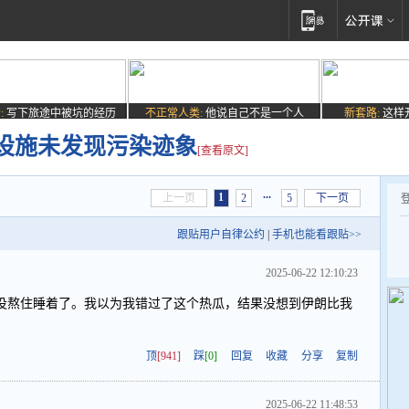
:
写下旅途中被坑的经历
不正常人类:
他说自己不是一个人
新套路:
这样
设施未发现污染迹象
[查看原文]
...
1
上一页
2
5
下一页
跟贴用户自律公约
|
手机也能看跟贴>>
2025-06-22 12:10:23
没熬住睡着了。我以为我错过了这个热瓜，结果没想到伊朗比我
顶
[941]
踩
[0]
回复
收藏
分享
复制
2025-06-22 11:48:53