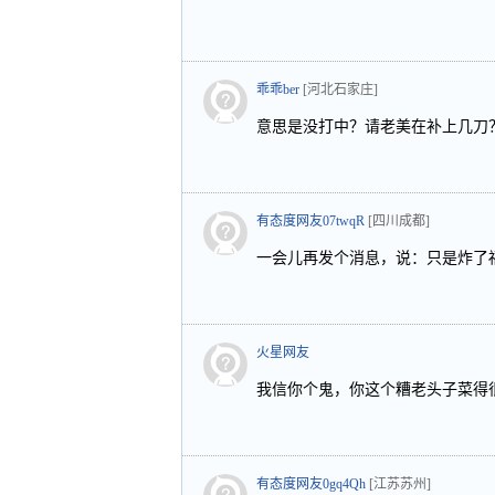
乖乖ber
[河北石家庄]
意思是没打中？请老美在补上几刀
有态度网友07twqR
[四川成都]
一会儿再发个消息，说：只是炸了福
火星网友
我信你个鬼，你这个糟老头子菜得很
有态度网友0gq4Qh
[江苏苏州]