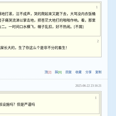
1
满地打滚，泣不成声，哭的爬起来又跪下去，大骂没内衣饭桶
棍子痛哭流涕以掌击地，把苍茫大地打的啪啪作响。看，那里
二。一时间口水横飞，帽子乱扣，好不热闹。[不屑]
2
吃屎长大的，生了你这么个是非不分的畜生！
顶
[2]
踩
[0]
回复
收藏
分享
复制
2025-06-22 23:16:21
1
核设施吗？但是严谨吗