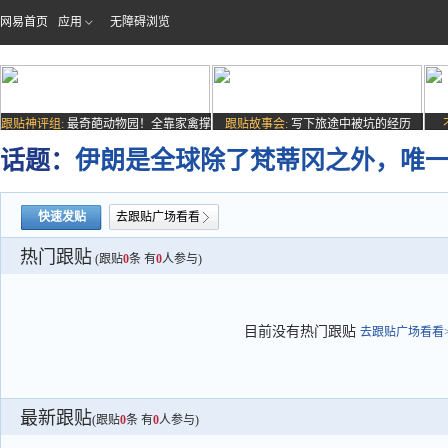
网易首页
应用
无障碍浏览
跟贴神评组:
最奇葩动物园！全靠家禽撑
跟贴故事会:
写下旅途中被坑的经历
场子
话题：
伊朗是全球除了梵蒂冈之外，唯
快速发贴
去跟贴广场看看
热门跟贴
(跟贴
0
条 有
0
人参与)
目前没有热门跟贴
去跟贴广场看看>
最新跟贴
(跟贴
0
条 有
0
人参与)