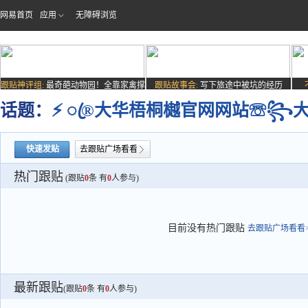
网易首页
应用
无障碍浏览
跟贴神评组:
最奇葩动物园！全靠家禽撑
跟贴故事会:
写下旅途中被坑的经历
场子
话题：
⚡ ꦿ®大华梧桐樾官网网站☏꧂
快速发贴
去跟贴广场看看
热门跟贴
(跟贴
0
条 有
0
人参与)
目前没有热门跟贴
去跟贴广场看看>
最新跟贴
(跟贴
0
条 有
0
人参与)