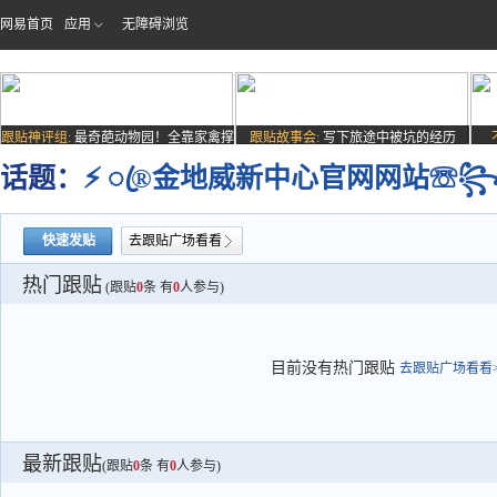
网易首页
应用
无障碍浏览
跟贴神评组:
最奇葩动物园！全靠家禽撑
跟贴故事会:
写下旅途中被坑的经历
场子
话题：
⚡ ꦿ®金地威新中心官网网站☏
快速发贴
去跟贴广场看看
热门跟贴
(跟贴
0
条 有
0
人参与)
目前没有热门跟贴
去跟贴广场看看>
最新跟贴
(跟贴
0
条 有
0
人参与)