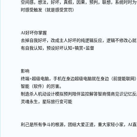
空间感，想法，好坏，真假，因果，预判，联想，系统时时为
时感受触发（就是感受赏罚）
AI好坏你掌握
去掉自我好坏，改成主人好坏的纯逻辑反应，逻辑不修改心就
有自我认知，预设好坏认知+犒赏+监督
影响
终端+超级电脑，手机在身边超级电脑就在身边（前提能联网
智能（软件）的厉害。
制造杀人机动设计模拟预判陪伴监控解答智商情商见识记忆反
灵魂永生，星际旅行变可能
利己是所有争斗的根源，团结大爱正道，重大家轻小家，AI