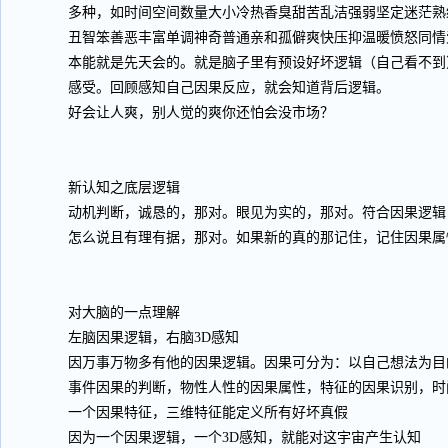
多种，如时间空间数量大小冷热香臭甜苦乱洁强弱坚定迷茫熟
丑智笨善恶丰富单调神奇普通亲和孤僻爽快压抑温暖愤怒同情
本能就是先天会的。就是脑子里有预设好坏逻辑（自己看不到
感受。回顾感知自己因果反应，就会知道背后逻辑。
好会让人爽，别人觉的爽你还怕会没市场？
新认知之底层逻辑
动机判断，诚恳的，那对。眼见为实的，那对。符合因果逻辑
怎么说且有理有据，那对。如果新的真的那记住，记住因果属
对大脑的一点理解
左脑因果逻辑，右脑3D感知
因万事万物多有他的因果逻辑。因果可分为：以自己想法为目
事件因果的判断，物性人性的因果属性，特征的因果识别，时
一个因果特征，三维特征能定义所有好坏真假
因为一个因果逻辑，一个3D感知，就能对这宇宙产生认知