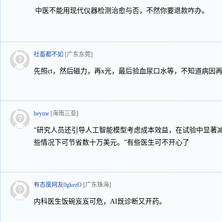
中医不能用现代仪器检测治愈与否，不然你要退款咋办。
社畜都不如
[广东东莞]
先照ct，然后磁力，再x光，最后验血尿口水等，不知道病因
heyme
[海南三亚]
“研究人员还引导人工智能模型考虑成本效益，在试验中显著
些情况下可节省数十万美元。”有些医生可不开心了
有态度网友0gkezO
[广东珠海]
内科医生饭碗岌岌可危，AI既诊断又开药。