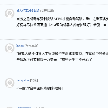
好人好事越多越好
[福建福州]
当务之急机动车强制安装AEBS才能自动驾驶，重中之重落实
好榜样尽快普职互通（AGI帮助机器人养老护理好）新股T+0
heyme
[海南三亚]
“研究人员还引导人工智能模型考虑成本效益，在试验中显著
些情况下可节省数十万美元。”有些医生可不开心了
EnriqueLee
[北京]
不可能学会中医的精髓[斜眼笑]