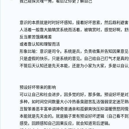
我己窥探灵魂一角，看后让你更了解自己
意识的本质就是时时好坏感知，接着好坏思索，然后趋利避害
人活着一般靠大脑犒赏系统而活着，被犒赏时，感觉好啊，舒
反当累苦饿痛难差
或者靠认知和理智而活
形象比喻：意识是司令。系统是兵，负责收集并告知因果意见
只是虚假的快乐，只是系统的意见。自己给自己打气才是真的
不管后天认知还是先天本能，还是为小家为大家，多是以自认
预设好坏带来的影响
可以让自己和社会进步，因多觉的好，那多做。预设好坏是对
多种，如时间空间数量大小冷热香臭甜苦乱洁强弱坚定迷茫熟
丑智笨善恶丰富单调神奇普通亲和孤僻爽快压抑温暖愤怒同情
本能就是先天会的。就是脑子里有预设好坏逻辑（自己看不到
感受。回顾感知自己因果反应，就会知道背后逻辑。