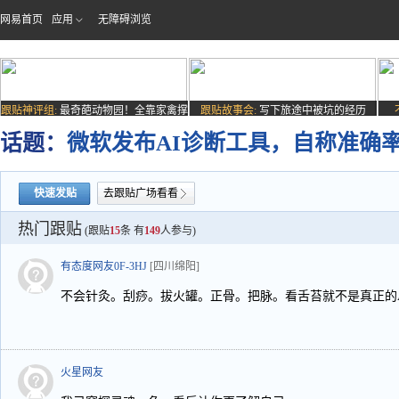
网易首页
应用
无障碍浏览
跟贴神评组:
最奇葩动物园！全靠家禽撑
跟贴故事会:
写下旅途中被坑的经历
场子
话题：
微软发布AI诊断工具，自称准确率
快速发贴
去跟贴广场看看
热门跟贴
(跟贴
15
条 有
149
人参与)
有态度网友0F-3HJ
[四川绵阳]
不会针灸。刮痧。拔火罐。正骨。把脉。看舌苔就不是真正的
火星网友