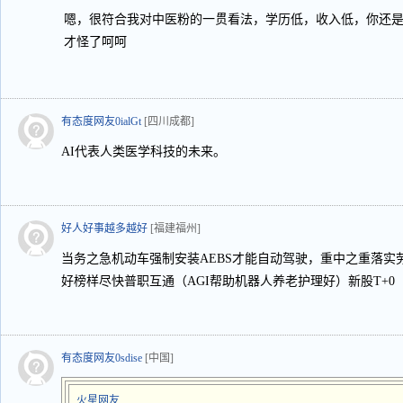
嗯，很符合我对中医粉的一贯看法，学历低，收入低，你还
才怪了呵呵
有态度网友0ialGt
[四川成都]
AI代表人类医学科技的未来。
好人好事越多越好
[福建福州]
当务之急机动车强制安装AEBS才能自动驾驶，重中之重落实
好榜样尽快普职互通（AGI帮助机器人养老护理好）新股T+0
有态度网友0sdise
[中国]
火星网友