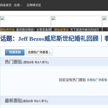
网易首页
应用
无障碍浏览
跟贴神评组:
最奇葩动物园！全靠家禽撑
跟贴故事会:
写下旅途中被坑的经历
场子
话题：
Jeff Bezos威尼斯世纪婚礼回
快速发贴
去跟贴广场看看
热门跟贴
(跟贴
0
条 有
0
人参与)
目前没有热门跟贴
去跟贴广场看看>
最新跟贴
(跟贴
0
条 有
0
人参与)