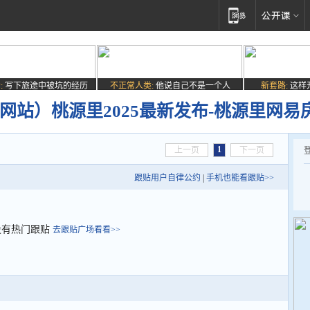
:
写下旅途中被坑的经历
不正常人类:
他说自己不是一个人
新套路:
这样
网站）桃源里2025最新发布-桃源里网易
1
上一页
下一页
跟贴用户自律公约
|
手机也能看跟贴>>
没有热门跟贴
去跟贴广场看看>>