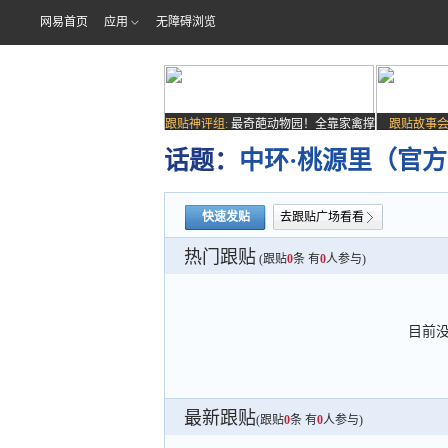
网易首页
应用
无障碍浏览
跟贴神评组:
最奇葩动物园！全靠家禽撑
跟贴故事会
场子
话题：
中环·桃源里（官方
快速发贴
去跟贴广场看看
热门跟贴
(跟贴
0
条 有
0
人参与)
目前
最新跟贴
(跟贴
0
条 有
0
人参与)