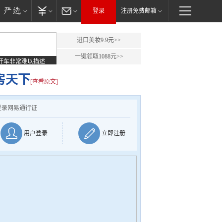
登录
注册免费邮箱
进口美妆9.9元>>
一键领取1088元>>
开车非常难以描述
房天下
[查看原文]
登录网易通行证
用户登录
立即注册