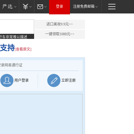
登录
注册免费邮箱
进口美妆9.9元>>
一键领取1088元>>
开车非常难以描述
声支持
[查看原文]
登录网易通行证
用户登录
立即注册