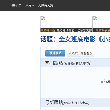
网易首页
应用
无障碍浏览
跟贴神评组:
最奇葩动物园！全靠家禽撑
跟贴故事会
场子
话题：
全女班底电影《小
快速发贴
去跟贴广场看看
热门跟贴
(跟贴
0
条 有
0
人参与)
目前
最新跟贴
(跟贴
0
条 有
0
人参与)