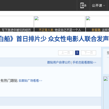
:
写下旅途中被坑的经历
不正常人类:
他说自己不是一个人
新套路:
这样
白船》首日排片少 众女性电影人联合发
1
上一页
下一页
跟贴用户自律公约
|
手机也能看跟贴>>
没有热门跟贴
去跟贴广场看看>>