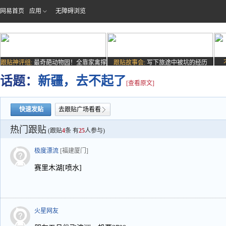
网易首页
应用
无障碍浏览
跟贴神评组:
最奇葩动物园！全靠家禽撑
跟贴故事会:
写下旅途中被坑的经历
场子
话题：
新疆，去不起了
[查看原文]
快速发贴
去跟贴广场看看
热门跟贴
(跟贴
4
条 有
25
人参与)
极度漂流
[福建厦门]
赛里木湖[喷水]
火星网友