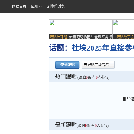
网易首页
应用
无障碍浏览
跟贴神评组:
最奇葩动物园！全靠家禽撑
跟贴故事会
场子
话题：
杜埃2025年直接
快速发贴
去跟贴广场看看
热门跟贴
(跟贴
0
条 有
0
人参与)
目前
最新跟贴
(跟贴
0
条 有
0
人参与)