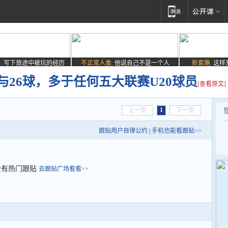
:
写下旅途中被坑的经历
不正常人类:
他说自己不是一个人
新套路:
这样
参与26球，多于任何五大联赛U20球员
[查看原文]
1
上一页
下一页
跟贴用户自律公约
|
手机也能看跟贴>>
没有热门跟贴
去跟贴广场看看>>