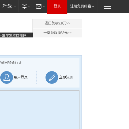
登录
注册免费邮箱
进口美妆9.9元>>
一键领取1088元>>
开车非常难以描述
登录网易通行证
用户登录
立即注册