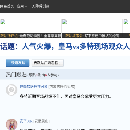
网易首页
应用
无障碍浏览
跟贴神评组:
最奇葩动物园！全靠家禽撑
跟贴故事会:
写下旅途中被坑的经历
场子
话题：
人气火爆，皇马vs多特现场观众人
快速发贴
去跟贴广场看看
热门跟贴
(跟贴
3
条 有
6
人参与)
世勋软糖狰狞可爱
[内蒙古呼伦贝尔]
多特近期客场战绩不佳，面对皇马会承受更大压力。
安平80R
[安徽黄山]