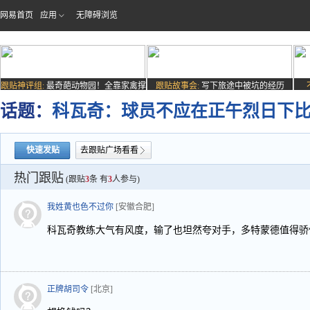
网易首页
应用
无障碍浏览
跟贴神评组:
最奇葩动物园！全靠家禽撑
跟贴故事会:
写下旅途中被坑的经历
场子
话题：
科瓦奇：球员不应在正午烈日下比
快速发贴
去跟贴广场看看
热门跟贴
(跟贴
3
条 有
3
人参与)
我姓黄也色不过你
[安徽合肥]
科瓦奇教练大气有风度，输了也坦然夸对手，多特蒙德值得骄
正牌胡司令
[北京]