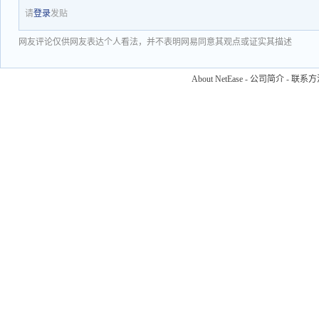
请
登录
发贴
网友评论仅供网友表达个人看法，并不表明网易同意其观点或证实其描述
About NetEase
-
公司简介
-
联系方