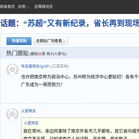
网易首页
应用
无障碍浏览
话题：
“苏超”又有新纪录，省长再到现
快速发贴
去跟贴广场看看
热门跟贴
(跟贴
11
条 有
15
人参与)
有态度网友0g5fPc
[江苏苏州]
也许把南京称为政治中心，苏州称为经济中心更贴切！各有千
广东成为一哥而努力！
火星网友
火星网友
我在常州，身边同事除了南京外各市几乎都有，其它省内城
南京真无感。只知道南京人说话脏、开车野、爱吃鸭子。