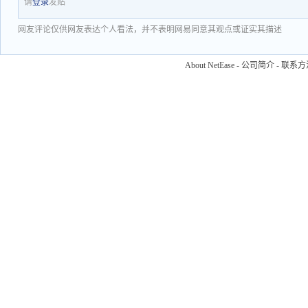
请
登录
发贴
网友评论仅供网友表达个人看法，并不表明网易同意其观点或证实其描述
About NetEase
-
公司简介
-
联系方