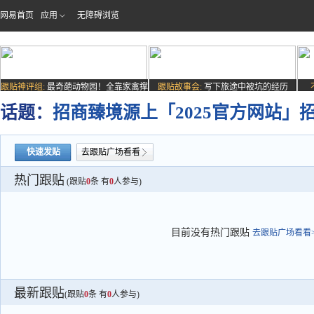
网易首页
应用
无障碍浏览
跟贴神评组:
最奇葩动物园！全靠家禽撑
跟贴故事会:
写下旅途中被坑的经历
场子
话题：
招商臻境源上「2025官方网站」
快速发贴
去跟贴广场看看
热门跟贴
(跟贴
0
条 有
0
人参与)
目前没有热门跟贴
去跟贴广场看看>
最新跟贴
(跟贴
0
条 有
0
人参与)