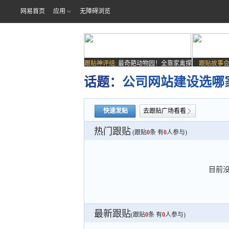
网易首页
应用
无障碍浏览
跟贴神评组:
最奇葩动物园！全靠家禽撑
跟贴故事会
场子
话题：
公司网站建设选哪家
快速发贴
去跟贴广场看看
热门跟贴
(跟贴
0
条 有
0
人参与)
目前
最新跟贴
(跟贴
0
条 有
0
人参与)