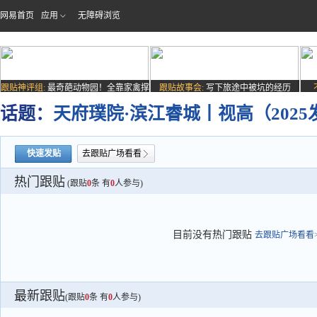
网易首页
应用
无障碍浏览
跟贴神评组:
最奇葩动物园！全靠家禽撑
跟贴故事会:
写下旅途中被坑的经历
场子
话题：
天府璞院·滨江睿城丨视高（202
快速发贴
去跟贴广场看看
热门跟贴
(跟贴
0
条 有
0
人参与)
目前没有热门跟贴
去跟贴广场看看>
最新跟贴
(跟贴
0
条 有
0
人参与)