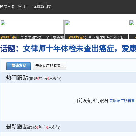
网易首页
应用
无障碍浏览
跟贴神评组:
最奇葩动物园！全靠家禽撑
跟贴故事会:
写下旅途中被坑的经历
场子
话题：
女律师十年体检未查出癌症，爱
快速发贴
去跟贴广场看看
热门跟贴
(跟贴
0
条 有
0
人参与)
目前没有热门跟贴
去跟贴广场看看>
最新跟贴
(跟贴
0
条 有
0
人参与)