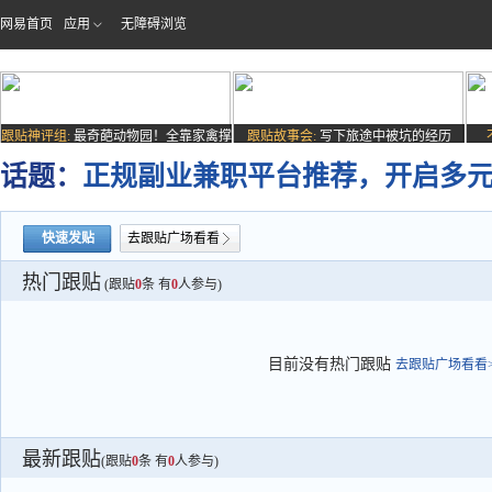
网易首页
应用
无障碍浏览
跟贴神评组:
最奇葩动物园！全靠家禽撑
跟贴故事会:
写下旅途中被坑的经历
场子
话题：
正规副业兼职平台推荐，开启多
快速发贴
去跟贴广场看看
热门跟贴
(跟贴
0
条 有
0
人参与)
目前没有热门跟贴
去跟贴广场看看>
最新跟贴
(跟贴
0
条 有
0
人参与)