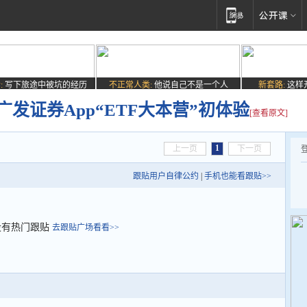
:
写下旅途中被坑的经历
不正常人类:
他说自己不是一个人
新套路:
这样
广发证券App“ETF大本营”初体验
[查看原文]
1
上一页
下一页
跟贴用户自律公约
|
手机也能看跟贴>>
没有热门跟贴
去跟贴广场看看>>