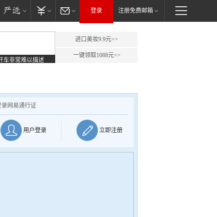
登录
注册免费邮箱
进口美妆9.9元>>
一键领取1088元>>
开车非常难以描述
登录网易通行证
用户登录
立即注册