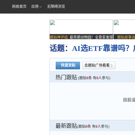
网易首页
应用
无障碍浏览
跟贴神评组:
最奇葩动物园！全靠家禽撑
跟贴故事会
场子
话题：
AI选ETF靠谱吗？
快速发贴
去跟贴广场看看
热门跟贴
(跟贴
0
条 有
0
人参与)
目前
最新跟贴
(跟贴
0
条 有
0
人参与)