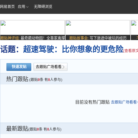
网易首页
应用
无障碍浏览
跟贴神评组:
最奇葩动物园！全靠家禽撑
跟贴故事会:
写下旅途中被坑的经历
场子
话题：
超速驾驶：比你想象的更危险
[查看原文
快速发贴
去跟贴广场看看
热门跟贴
(跟贴
0
条 有
0
人参与)
目前没有热门跟贴
去跟贴广场看看>
最新跟贴
(跟贴
0
条 有
0
人参与)