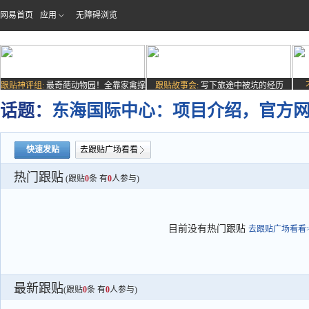
网易首页
应用
无障碍浏览
跟贴神评组:
最奇葩动物园！全靠家禽撑
跟贴故事会:
写下旅途中被坑的经历
场子
话题：
东海国际中心：项目介绍，官方
快速发贴
去跟贴广场看看
热门跟贴
(跟贴
0
条 有
0
人参与)
目前没有热门跟贴
去跟贴广场看看>
最新跟贴
(跟贴
0
条 有
0
人参与)