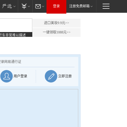
登录
注册免费邮箱
进口美妆9.9元>>
一键领取1088元>>
开车非常难以描述
登录网易通行证
用户登录
立即注册