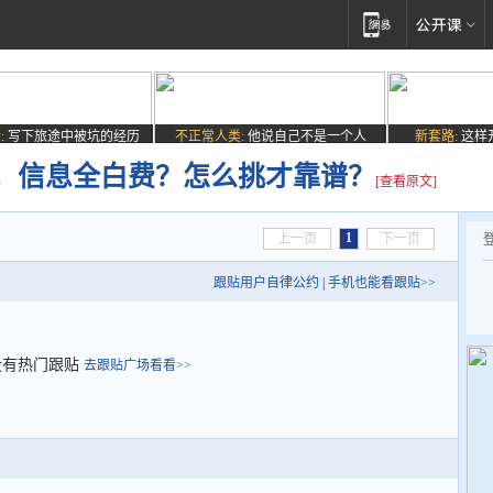
:
写下旅途中被坑的经历
不正常人类:
他说自己不是一个人
新套路:
这样
，信息全白费？怎么挑才靠谱？
[查看原文]
1
上一页
下一页
跟贴用户自律公约
|
手机也能看跟贴>>
没有热门跟贴
去跟贴广场看看>>