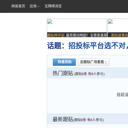
网易首页
应用
无障碍浏览
跟贴神评组:
最奇葩动物园！全靠家禽撑
跟贴故事会
场子
话题：
招投标平台选不对
快速发贴
去跟贴广场看看
热门跟贴
(跟贴
0
条 有
0
人参与)
目前
最新跟贴
(跟贴
0
条 有
0
人参与)