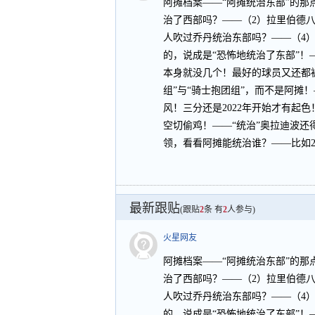
阿摊档案——“阿摊统治东部”的那
治了西部吗？——（2）拉里伯德
人吹过乔丹统治东部吗？——（4
的，说成是“恐怖地统治了东部”！
本身就没几个！最好的球员又还都
组”与“骑士抱团组”，而不是阿摊
风！三分还是2022年开始才有起
空切偷鸡！——“统治”奥拉迪波还
领，看看阿摊能统治谁？——比如20
最新跟贴
(跟贴
2
条 有
2
人参与)
火星网友
阿摊档案——“阿摊统治东部”的那
治了西部吗？——（2）拉里伯德
人吹过乔丹统治东部吗？——（4
的，说成是“恐怖地统治了东部”！