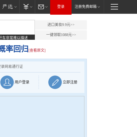
登录
注册免费邮箱
进口美妆9.9元>>
一键领取1088元>>
开车非常难以描述
概率回归
[查看原文]
登录网易通行证
用户登录
立即注册