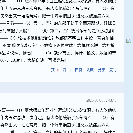
点事——（1）魔术师13年职业生涯9进总决5次夺冠，有人吹他统
八年内五进总决三次夺冠，有人吹他统治了东部吗？——（3）有
）突然出来一堆啥玩意，把一个流窜抱团 九进总决被痛扁六次
——且看——（5）第一，当年的东部正处于全面衰弱期，好球员
被阿摊抱了大腿！——（6）第二，当年统治东部的是“热火抱团
！——（7）论技术他能统治谁？球都运不明白！中投、背身如抽
色！不敢弧顶持球即突！不敢篮下落位拿球！靠快攻吃饼，靠挡拆
得靠争议球、抢七！——（8）缺少韦德、博什、欧文、乐福的带
07、2018年，大腿伤缺、直接光头！
顶
[0]
踩
[0]
回复
收藏
分享
复制
2025-08-01 12:43:43
点事——（1）魔术师13年职业生涯9进总决5次夺冠，有人吹他统
八年内五进总决三次夺冠，有人吹他统治了东部吗？——（3）有
）突然出来一堆啥玩意，把一个流窜抱团 九进总决被痛扁六次
——且看——（5）第一，当年的东部正处于全面衰弱期，好球员