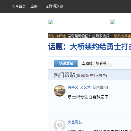
网易首页
应用
无障碍浏览
跟贴神评组:
最奇葩动物园！全靠家禽撑
跟贴故事会
场子
话题：
大桥续约给勇士打
快速发贴
去跟贴广场看看
热门跟贴
(跟贴
2
条 有
2
人参与)
月半又_又又木
[甘肃兰州]
勇士得专注自身球员了
火星网友