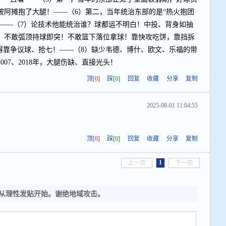
被阿摊抱了大腿！——（6）第二，当年统治东部的是“热火抱团
！——（7）论技术他能统治谁？球都运不明白！中投、背身如抽
色！不敢弧顶持球即突！不敢篮下落位拿球！靠快攻吃饼，靠挡拆
得靠争议球、抢七！——（8）缺少韦德、博什、欧文、乐福的带
07、2018年，大腿伤缺、直接光头！
顶
[0]
踩
[0]
回复
收藏
分享
复制
2025-08-01 11:04:55
顶
[0]
踩
[0]
回复
收藏
分享
复制
1
上一页
下一页
从理性发贴开始。谢绝地域攻击。