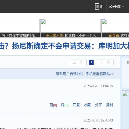
:
写下旅途中被坑的经历
不正常人类:
他说自己不是一个人
新套路:
这样
击？扬尼斯确定不会申请交易：库明加大
1
上一页
下一页
跟贴用户自律公约
|
手机也能看跟贴>>
2025-08-01 11:04:55
顶
[0]
踩
[0]
回复
收藏
分享
复制
2025-08-01 12:43:43