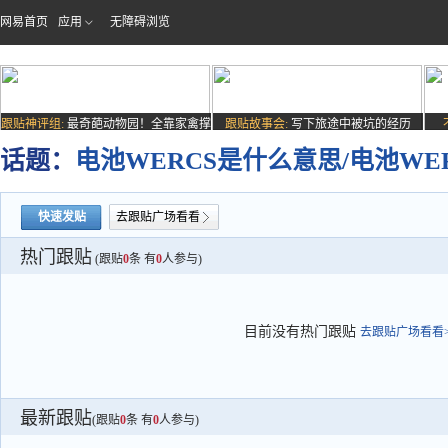
网易首页
应用
无障碍浏览
跟贴神评组:
最奇葩动物园！全靠家禽撑
跟贴故事会:
写下旅途中被坑的经历
场子
话题：
电池WERCS是什么意思/电池W
快速发贴
去跟贴广场看看
热门跟贴
(跟贴
0
条 有
0
人参与)
目前没有热门跟贴
去跟贴广场看看>
最新跟贴
(跟贴
0
条 有
0
人参与)