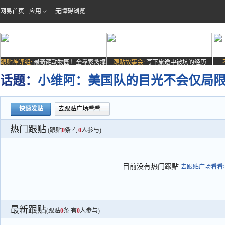
网易首页
应用
无障碍浏览
跟贴神评组:
最奇葩动物园！全靠家禽撑
跟贴故事会:
写下旅途中被坑的经历
场子
话题：
小维阿：美国队的目光不会仅局限
快速发贴
去跟贴广场看看
热门跟贴
(跟贴
0
条 有
0
人参与)
目前没有热门跟贴
去跟贴广场看看>
最新跟贴
(跟贴
0
条 有
0
人参与)