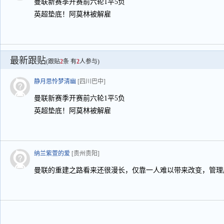
曼联新赛季开赛前六轮1平5负
英超垫底！阿莫林被解雇
最新跟贴
(跟贴
2
条 有
2
人参与)
静月思怜梦清幽
[四川巴中]
曼联新赛季开赛前六轮1平5负
英超垫底！阿莫林被解雇
纳兰紫萱的爱
[贵州贵阳]
曼联的重建之路看来还很漫长，仅靠一人难以带来改变，管理