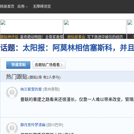
网易首页
应用
无障碍浏览
跟贴神评组:
最奇葩动物园！全靠家禽撑
跟贴故事会:
写下旅途中被坑的经历
场子
话题：
太阳报：阿莫林相信塞斯科，并
快速发贴
去跟贴广场看看
热门跟贴
(跟贴
2
条 有
2
人参与)
纳兰紫萱的爱
[贵州贵阳]
曼联的重建之路看来还很漫长，仅靠一人难以带来改变，管理
静月思怜梦清幽
[四川巴中]