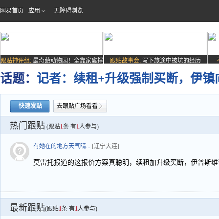
网易首页
应用
无障碍浏览
跟贴神评组:
最奇葩动物园！全靠家禽撑
跟贴故事会:
写下旅途中被坑的经历
场子
话题：
记者：续租+升级强制买断，伊镇
快速发贴
去跟贴广场看看
热门跟贴
(跟贴
1
条 有
1
人参与)
有她在的地方天气晴...
[辽宁大连]
莫雷托报道的这报价方案真聪明，续租加升级买断，伊普斯维
最新跟贴
(跟贴
1
条 有
1
人参与)