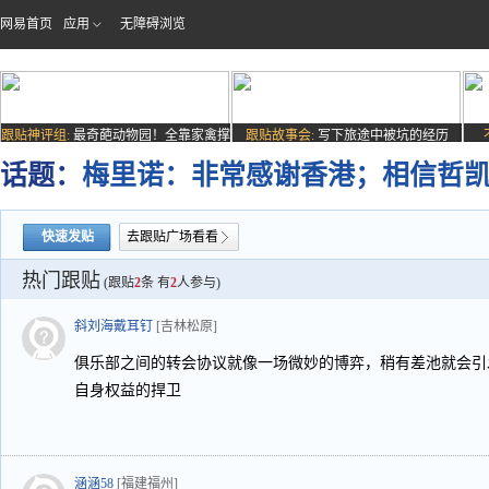
网易首页
应用
无障碍浏览
跟贴神评组:
最奇葩动物园！全靠家禽撑
跟贴故事会:
写下旅途中被坑的经历
场子
话题：
梅里诺：非常感谢香港；相信哲
快速发贴
去跟贴广场看看
热门跟贴
(跟贴
2
条 有
2
人参与)
斜刘海戴耳钉
[吉林松原]
俱乐部之间的转会协议就像一场微妙的博弈，稍有差池就会引
自身权益的捍卫
涵涵58
[福建福州]