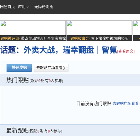
网易首页
应用
无障碍浏览
跟贴神评组:
最奇葩动物园！全靠家禽撑
跟贴故事会:
写下旅途中被坑的经历
场子
话题：
外卖大战，瑞幸翻盘｜智氪
[查看原文]
快速发贴
去跟贴广场看看
热门跟贴
(跟贴
0
条 有
0
人参与)
目前没有热门跟贴
去跟贴广场看看>
最新跟贴
(跟贴
0
条 有
0
人参与)