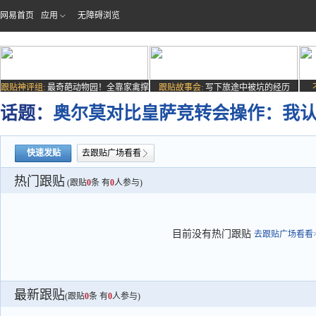
网易首页
应用
无障碍浏览
跟贴神评组:
最奇葩动物园！全靠家禽撑
跟贴故事会:
写下旅途中被坑的经历
场子
话题：
奥尔莫对比皇萨竞转会操作：我
快速发贴
去跟贴广场看看
热门跟贴
(跟贴
0
条 有
0
人参与)
目前没有热门跟贴
去跟贴广场看看>
最新跟贴
(跟贴
0
条 有
0
人参与)