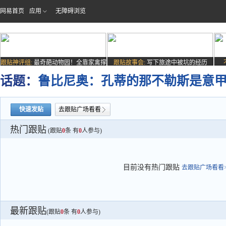
网易首页
应用
无障碍浏览
跟贴神评组:
最奇葩动物园！全靠家禽撑
跟贴故事会:
写下旅途中被坑的经历
场子
话题：
鲁比尼奥：孔蒂的那不勒斯是意
快速发贴
去跟贴广场看看
热门跟贴
(跟贴
0
条 有
0
人参与)
目前没有热门跟贴
去跟贴广场看看>
最新跟贴
(跟贴
0
条 有
0
人参与)