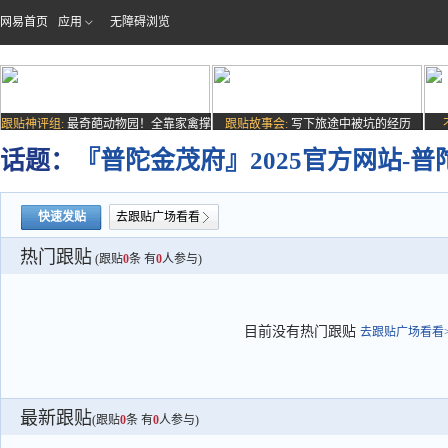
网易首页
应用
无障碍浏览
跟贴神评组:
最奇葩动物园！全靠家禽撑
跟贴故事会:
写下旅途中被坑的经历
场子
话题：
『普陀金茂府』2025官方网站-
快速发贴
去跟贴广场看看
热门跟贴
(跟贴
0
条 有
0
人参与)
目前没有热门跟贴
去跟贴广场看看>
最新跟贴
(跟贴
0
条 有
0
人参与)