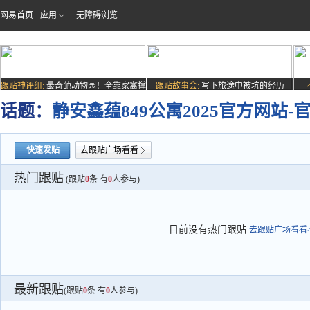
网易首页
应用
无障碍浏览
跟贴神评组:
最奇葩动物园！全靠家禽撑
跟贴故事会:
写下旅途中被坑的经历
场子
话题：
静安鑫蕴849公寓2025官方网站
快速发贴
去跟贴广场看看
热门跟贴
(跟贴
0
条 有
0
人参与)
目前没有热门跟贴
去跟贴广场看看>
最新跟贴
(跟贴
0
条 有
0
人参与)