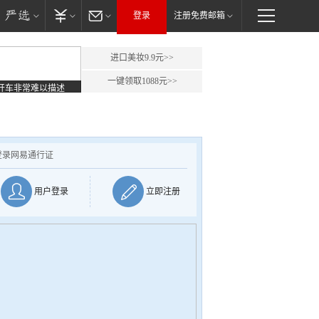
登录
注册免费邮箱
进口美妆9.9元>>
一键领取1088元>>
开车非常难以描述
登录网易通行证
用户登录
立即注册