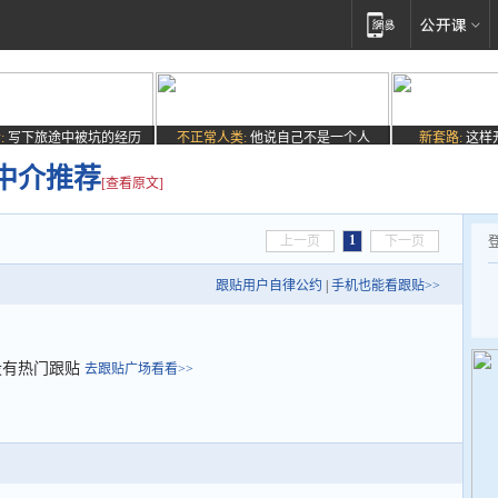
:
写下旅途中被坑的经历
不正常人类:
他说自己不是一个人
新套路:
这样
中介推荐
[查看原文]
1
上一页
下一页
跟贴用户自律公约
|
手机也能看跟贴>>
没有热门跟贴
去跟贴广场看看>>