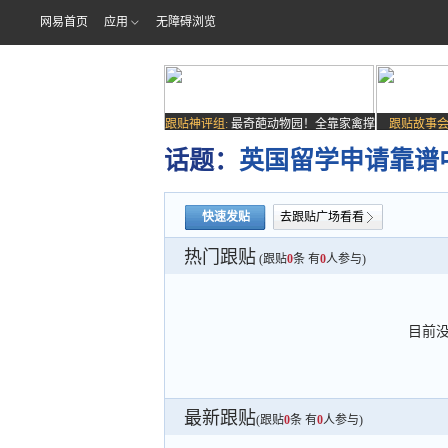
网易首页
应用
无障碍浏览
跟贴神评组:
最奇葩动物园！全靠家禽撑
跟贴故事会
场子
话题：
英国留学申请靠谱
快速发贴
去跟贴广场看看
热门跟贴
(跟贴
0
条 有
0
人参与)
目前
最新跟贴
(跟贴
0
条 有
0
人参与)