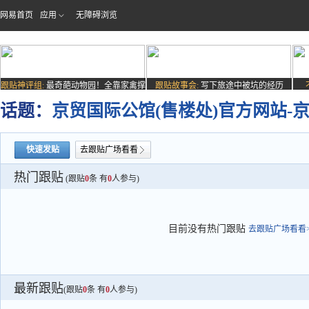
网易首页
应用
无障碍浏览
跟贴神评组:
最奇葩动物园！全靠家禽撑
跟贴故事会:
写下旅途中被坑的经历
场子
话题：
京贸国际公馆(售楼处)官方网站-京
快速发贴
去跟贴广场看看
热门跟贴
(跟贴
0
条 有
0
人参与)
目前没有热门跟贴
去跟贴广场看看>
最新跟贴
(跟贴
0
条 有
0
人参与)