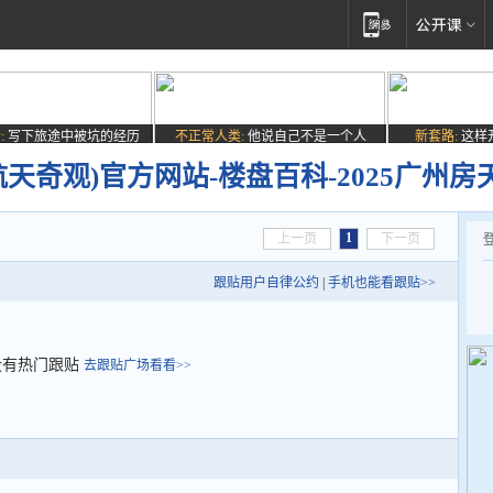
:
写下旅途中被坑的经历
不正常人类:
他说自己不是一个人
新套路:
这样
航天奇观)官方网站-楼盘百科-2025广州房
1
上一页
下一页
跟贴用户自律公约
|
手机也能看跟贴>>
没有热门跟贴
去跟贴广场看看>>