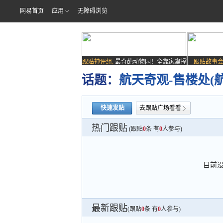
网易首页
应用
无障碍浏览
跟贴神评组:
最奇葩动物园！全靠家禽撑
跟贴故事会
场子
话题：
航天奇观-售楼处(
快速发贴
去跟贴广场看看
热门跟贴
(跟贴
0
条 有
0
人参与)
目前
最新跟贴
(跟贴
0
条 有
0
人参与)