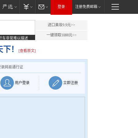
登录
注册免费邮箱
进口美妆9.9元>>
一键领取1088元>>
开车非常难以描述
天下！
[查看原文]
登录网易通行证
用户登录
立即注册