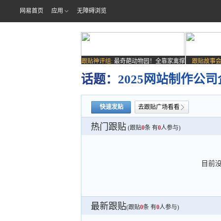
网易首页
应用
无障碍浏览
跟贴神评组:
最奇葩动物园！全靠家禽撑
跟贴故事会
场子
话题：
2025网站制作
快速发贴
去跟贴广场看看
热门跟贴
(跟贴
0
条 有
0
人参与)
目前
最新跟贴
(跟贴
0
条 有
0
人参与)