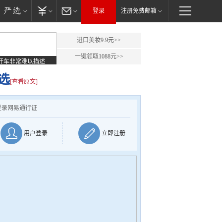
登录
注册免费邮箱
进口美妆9.9元>>
一键领取1088元>>
开车非常难以描述
选
[查看原文]
登录网易通行证
用户登录
立即注册