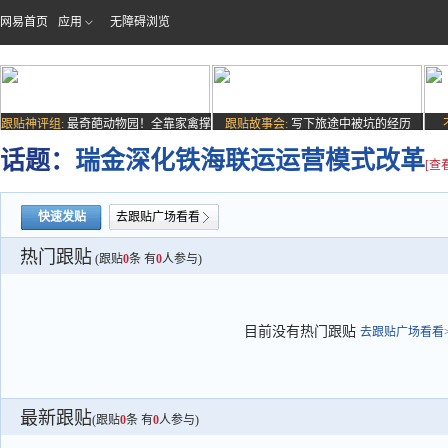
网易首页
应用
无障碍浏览
跟贴神评组:
最奇葩动物园！全靠家禽撑
跟贴故事会:
写下旅途中被坑的经历
场子
话题：
瑞金深化铁海联运运营模式改革
[查
快速发贴
去跟贴广场看看
热门跟贴
(跟贴
0
条 有
0
人参与)
目前没有热门跟贴
去跟贴广场看看>
最新跟贴
(跟贴
0
条 有
0
人参与)