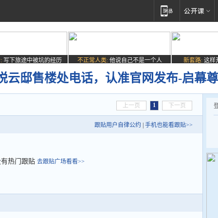
:
写下旅途中被坑的经历
不正常人类:
他说自己不是一个人
新套路:
这样
悦云邸售楼处电话，认准官网发布-启幕
1
上一页
下一页
跟贴用户自律公约
|
手机也能看跟贴>>
没有热门跟贴
去跟贴广场看看>>