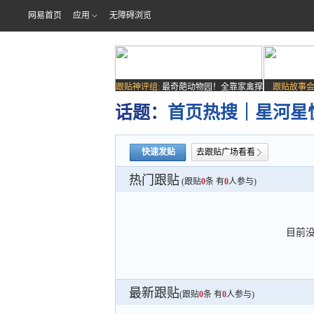
网易首页
应用
无障碍浏览
跟贴神评组:
最奇葩动物园！全靠家禽撑
跟贴故事会
场子
话题：
首页热搜｜星河星
快速发贴
去跟贴广场看看
热门跟贴
(跟贴
0
条 有
0
人参与)
目前
最新跟贴
(跟贴
0
条 有
0
人参与)