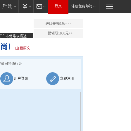
登录
注册免费邮箱
进口美妆9.9元>>
一键领取1088元>>
开车非常难以描述
尊尚！
[查看原文]
登录网易通行证
用户登录
立即注册