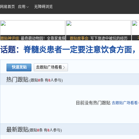
网易首页
应用
无障碍浏览
跟贴神评组:
最奇葩动物园！全靠家禽撑
跟贴故事会:
写下旅途中被坑的经历
场子
话题：
脊髓炎患者一定要注意饮食方面
快速发贴
去跟贴广场看看
热门跟贴
(跟贴
0
条 有
0
人参与)
目前没有热门跟贴
去跟贴广场看看>
最新跟贴
(跟贴
0
条 有
0
人参与)