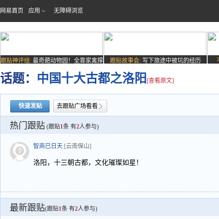
网易首页
应用
无障碍浏览
跟贴神评组:
最奇葩动物园！全靠家禽撑
跟贴故事会:
写下旅途中被坑的经历
场子
话题：
中国十大古都之洛阳
[查看原文]
快速发贴
去跟贴广场看看
热门跟贴
(跟贴
1
条 有
2
人参与)
智商已日天
[云南保山]
洛阳，十三朝古都，文化璀璨如星！
最新跟贴
(跟贴
1
条 有
2
人参与)