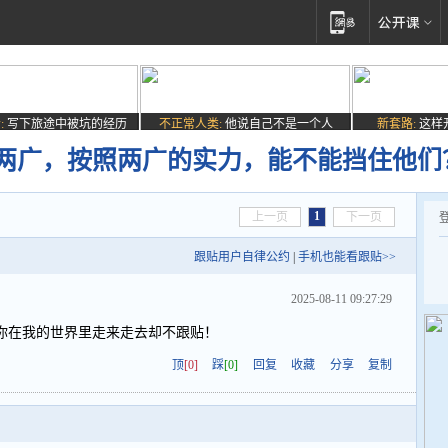
:
写下旅途中被坑的经历
不正常人类:
他说自己不是一个人
新套路:
这样
”两广，按照两广的实力，能不能挡住他们
1
上一页
下一页
跟贴用户自律公约
|
手机也能看跟贴>>
2025-08-11 09:27:29
你在我的世界里走来走去却不跟贴！
顶
[0]
踩
[0]
回复
收藏
分享
复制