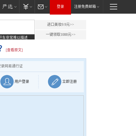
登录
注册免费邮箱
进口美妆9.9元>>
一键领取1088元>>
开车非常难以描述
？
[查看原文]
登录网易通行证
用户登录
立即注册