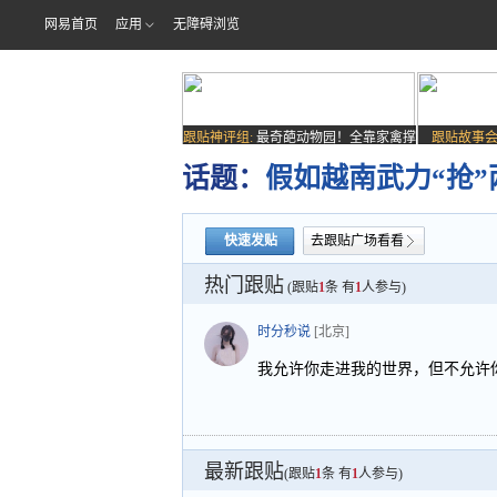
网易首页
应用
无障碍浏览
跟贴神评组:
最奇葩动物园！全靠家禽撑
跟贴故事会
场子
话题：
假如越南武力“抢
快速发贴
去跟贴广场看看
热门跟贴
(跟贴
1
条 有
1
人参与)
时分秒说
[北京]
我允许你走进我的世界，但不允许
最新跟贴
(跟贴
1
条 有
1
人参与)