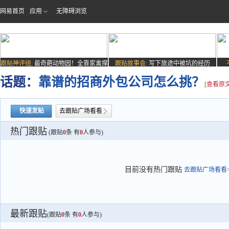
网易首页
应用
无障碍浏览
跟贴神评组:
最奇葩动物园！全靠家禽撑
跟贴故事会:
写下旅途中被坑的经历
场子
话题：
靠谱的招商外包公司怎么挑？
[查看原文
快速发贴
去跟贴广场看看
热门跟贴
(跟贴
0
条 有
0
人参与)
目前没有热门跟贴
去跟贴广场看看>
最新跟贴
(跟贴
0
条 有
0
人参与)