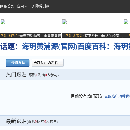
网易首页
应用
无障碍浏览
跟贴神评组:
最奇葩动物园！全靠家禽撑
跟贴故事会:
写下旅途中被坑的经历
场子
话题：
海玥黄浦源(官网)百度百科：海
快速发贴
去跟贴广场看看
热门跟贴
(跟贴
0
条 有
0
人参与)
目前没有热门跟贴
去跟贴广场看看>
最新跟贴
(跟贴
0
条 有
0
人参与)