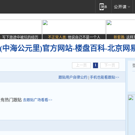
:
写下旅途中被坑的经历
不正常人类:
他说自己不是一个人
新套路:
这样
(中海公元里)官方网站-楼盘百科-北京网
1
上一页
下一页
跟贴用户自律公约
|
手机也能看跟贴>>
没有热门跟贴
去跟贴广场看看>>