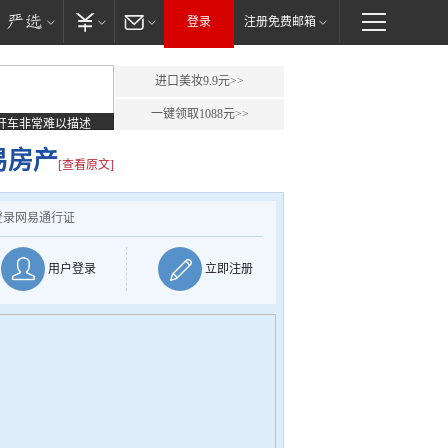
登录
注册免费邮箱
进口美妆9.9元>>
一键领取1088元>>
开车非常难以描述
易房产
[查看原文]
登录网易通行证
用户登录
立即注册