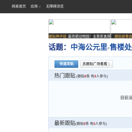
网易首页
应用
无障碍浏览
跟贴神评组:
最奇葩动物园！全靠家禽撑
跟贴故事会
场子
话题：
中海公元里-售楼处
快速发贴
去跟贴广场看看
热门跟贴
(跟贴
0
条 有
0
人参与)
目前
最新跟贴
(跟贴
0
条 有
0
人参与)