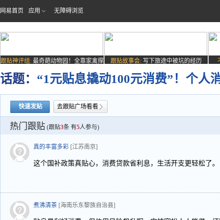
网易首页
应用
无障碍浏览
跟贴神评组:
最奇葩动物园！全靠家禽撑
跟贴故事会:
写下旅途中被坑的经历
场子
话题：
“1元贴息撬动100元消费”！个人
快速发贴
去跟贴广场看看
热门跟贴
(跟贴
3
条 有
5
人参与)
真的丰富多彩
[江苏南京]
这个国补政策真贴心，消费贷款省利息，生活开支更轻松了。
煮沸清茶
[海南乐东黎族自治县]