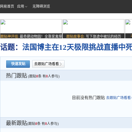
网易首页
应用
无障碍浏览
跟贴神评组:
最奇葩动物园！全靠家禽撑
跟贴故事会:
写下旅途中被坑的经历
场子
话题：
法国博主在12天极限挑战直播中
快速发贴
去跟贴广场看看
热门跟贴
(跟贴
0
条 有
0
人参与)
目前没有热门跟贴
去跟贴广场看看>
最新跟贴
(跟贴
0
条 有
0
人参与)