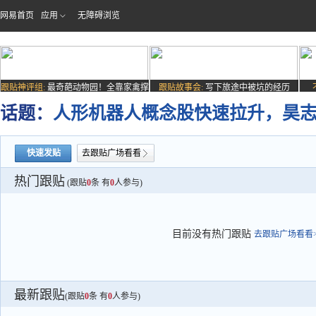
网易首页
应用
无障碍浏览
跟贴神评组:
最奇葩动物园！全靠家禽撑
跟贴故事会:
写下旅途中被坑的经历
场子
话题：
人形机器人概念股快速拉升，昊志
快速发贴
去跟贴广场看看
热门跟贴
(跟贴
0
条 有
0
人参与)
目前没有热门跟贴
去跟贴广场看看>
最新跟贴
(跟贴
0
条 有
0
人参与)