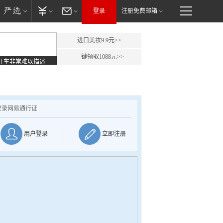
登录
注册免费邮箱
进口美妆9.9元>>
一键领取1088元>>
开车非常难以描述
登录网易通行证
用户登录
立即注册