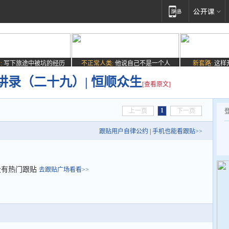
:
写下旅途中被坑的经历
不正常人类:
他说自己不是一个人
新套路:
这样
录（二十九）| 恒顺众生
[查看原文]
1
上一页
下一页
跟贴用户自律公约
|
手机也能看跟贴>>
没有热门跟贴
去跟贴广场看看>>