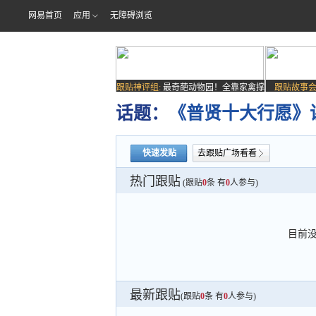
网易首页
应用
无障碍浏览
跟贴神评组:
最奇葩动物园！全靠家禽撑
跟贴故事会
场子
话题：
《普贤十大行愿》讲
快速发贴
去跟贴广场看看
热门跟贴
(跟贴
0
条 有
0
人参与)
目前
最新跟贴
(跟贴
0
条 有
0
人参与)